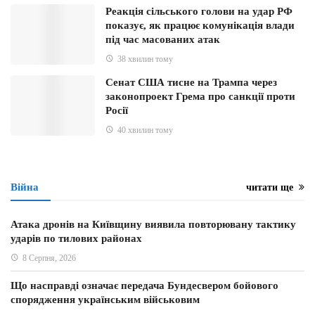
Реакція сільського голови на удар РФ
показує, як працює комунікація влади
під час масованих атак
38 хвилин тому
Сенат США тисне на Трампа через
законопроект Грема про санкції проти
Росії
40 хвилин тому
Війна
читати ще
Атака дронів на Київщину виявила повторювану тактику
ударів по тилових районах
8 Серпня, 2026
Що насправді означає передача Бундесвером бойового
спорядження українським військовим