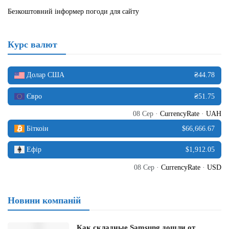
Безкоштовний інформер погоди для сайту
Курс валют
Долар США
₴44.78
Євро
₴51.75
08 Сер ·
CurrencyRate
·
UAH
Біткоін
$66,666.67
Ефір
$1,912.05
08 Сер ·
CurrencyRate
·
USD
Новини компаній
Как складные Samsung дошли от