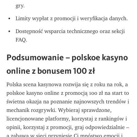
gry.
Limity wypłat z promocji i weryfikacja danych.
Dostępność wsparcia technicznego oraz sekcji 
FAQ.
Podsumowanie – polskoe kasyno 
online z bonusem 100 zł
Polska scena kasynowa rozwija się z roku na rok, a 
polskoe kasyno online z promocją 100 zł na start to 
świetna okazja na poznanie najnowszych trendów i 
mechanik rozgrywki. Wybieraj sprawdzone, 
licencjonowane platformy, korzystaj z rankingów i 
opinii, korzystaj z promocji, graj odpowiedzialnie – 
a zabawa w sieci przyniesie Ci mnóstwo emocji i 