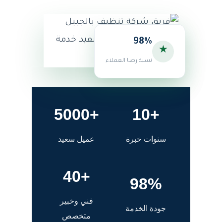
98%
★
نسبة رضا العملاء
+5000
+10
سنوات خبرة
عميل سعيد
+40
98%
فني وخبير
جودة الخدمة
متخصص