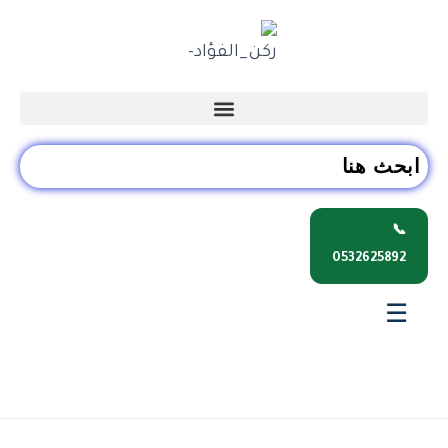
📞
0532625892
☰