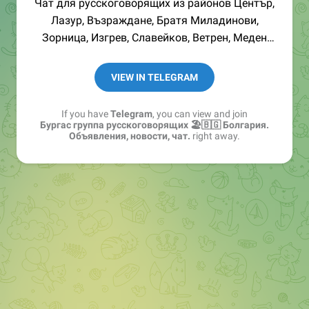
Чат для русскоговорящих из районов Център,
Лазур, Възраждане, Братя Миладинови,
Зорница, Изгрев, Славейков, Ветрен, Меден
Рудник и т.д. Реклама 👉
@MihaylovRA
VIEW IN TELEGRAM
If you have
Telegram
, you can view and join
Бургас группа русскоговорящих 🏖🇧🇬 Болгария.
Объявления, новости, чат.
right away.