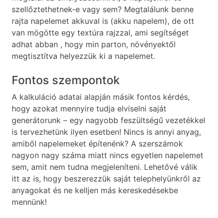
szellőztethetnek-e vagy sem? Megtalálunk benne
rajta napelemet akkuval is (akku napelem), de ott
van mögötte egy textúra rajzzal, ami segítséget
adhat abban , hogy min parton, növényektől
megtisztítva helyezzük ki a napelemet.
Fontos szempontok
A kalkuláció adatai alapján másik fontos kérdés,
hogy azokat mennyire tudja elviselni saját
generátorunk – egy nagyobb feszültségű vezetékkel
is tervezhetünk ilyen esetben! Nincs is annyi anyag,
amiből napelemeket építenénk? A szerszámok
nagyon nagy száma miatt nincs egyetlen napelemet
sem, amit nem tudna megjeleníteni. Lehetővé válik
itt az is, hogy beszerezzük saját telephelyünkről az
anyagokat és ne kelljen más kereskedésekbe
mennünk!