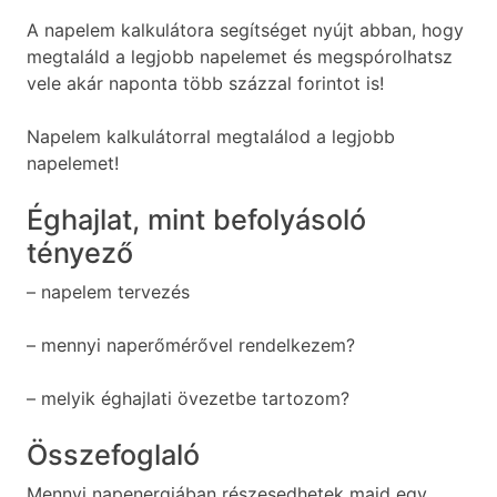
A napelem kalkulátora segítséget nyújt abban, hogy
megtaláld a legjobb napelemet és megspórolhatsz
vele akár naponta több százzal forintot is!
Napelem kalkulátorral megtalálod a legjobb
napelemet!
Éghajlat, mint befolyásoló
tényező
– napelem tervezés
– mennyi naperőmérővel rendelkezem?
– melyik éghajlati övezetbe tartozom?
Összefoglaló
Mennyi napenergiában részesedhetek majd egy