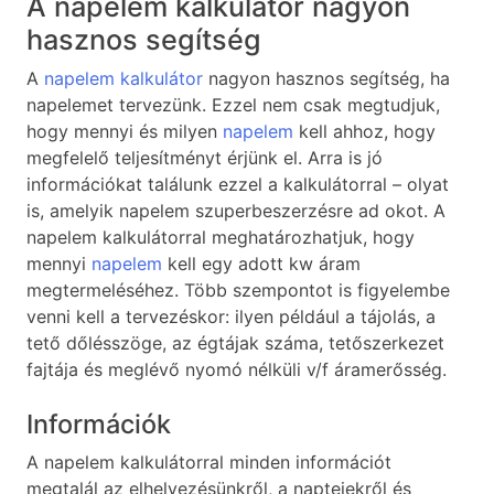
A napelem kalkulátor nagyon
hasznos segítség
A
napelem kalkulátor
nagyon hasznos segítség, ha
napelemet tervezünk. Ezzel nem csak megtudjuk,
hogy mennyi és milyen
napelem
kell ahhoz, hogy
megfelelő teljesítményt érjünk el. Arra is jó
információkat találunk ezzel a kalkulátorral – olyat
is, amelyik napelem szuperbeszerzésre ad okot. A
napelem kalkulátorral meghatározhatjuk, hogy
mennyi
napelem
kell egy adott kw áram
megtermeléséhez. Több szempontot is figyelembe
venni kell a tervezéskor: ilyen például a tájolás, a
tető dőlésszöge, az égtájak száma, tetőszerkezet
fajtája és meglévő nyomó nélküli v/f áramerősség.
Információk
A napelem kalkulátorral minden információt
megtalál az elhelyezésünkről, a naptejekről és