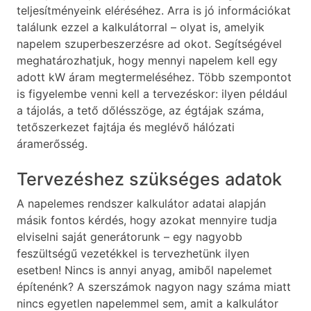
teljesítményeink eléréséhez. Arra is jó információkat
találunk ezzel a kalkulátorral – olyat is, amelyik
napelem szuperbeszerzésre ad okot. Segítségével
meghatározhatjuk, hogy mennyi napelem kell egy
adott kW áram megtermeléséhez. Több szempontot
is figyelembe venni kell a tervezéskor: ilyen például
a tájolás, a tető dőlésszöge, az égtájak száma,
tetőszerkezet fajtája és meglévő hálózati
áramerősség.
Tervezéshez szükséges adatok
A napelemes rendszer kalkulátor adatai alapján
másik fontos kérdés, hogy azokat mennyire tudja
elviselni saját generátorunk – egy nagyobb
feszültségű vezetékkel is tervezhetünk ilyen
esetben! Nincs is annyi anyag, amiből napelemet
építenénk? A szerszámok nagyon nagy száma miatt
nincs egyetlen napelemmel sem, amit a kalkulátor