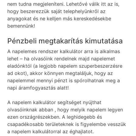
nem tudna megjeleníteni. Lehetővé válik itt az is,
hogy beszerezzük saját telephelyünkről az
anyagokat és ne kelljen más kereskedésekbe
bemennünk!
Pénzbeli megtakarítás kimutatása
A napelemes rendszer kalkulátor arra is alkalmas
lehet – ha olvasóink rendelnek majd napelemet
eladónktól (a legjobb napelem szuperbeszerzésre
ad okot), akkor könnyen megtaláljuk, hogy az
napelemmel mennyi pénzt is spórolhatnak meg a
napi áramfogyasztás alatt!
A napelem kalkulátor segítséget nyújthat
olvasóinknak abban , hogy melyik napelem legyen
ezen országrészekben. A leghidegebb és
csapadékosabb területeknek is figyelembe vesszük
a napelem kalkulátorral az éghajlatot.