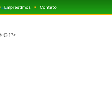
Empréstimos
Contato
e()) { ?>